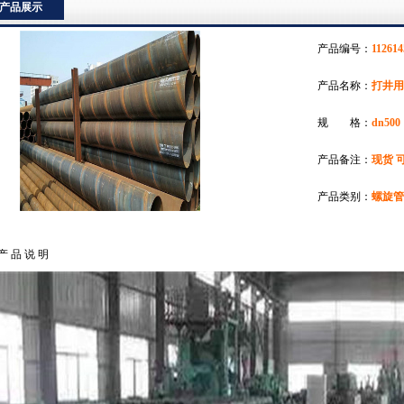
产品展示
产品编号：
112614
产品名称：
打井用
规 格：
dn500
产品备注：
现货 
产品类别：
螺旋管
产 品 说 明