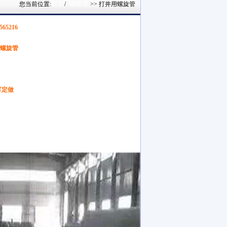
首页
螺旋管
您当前位置:
/
>> 打井用螺旋管
565216
螺旋管
可定做