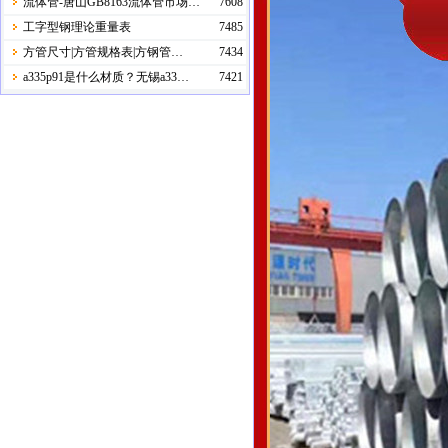
流体管-唐山GB8163流体管市场…
7608
工字型钢理论重量表
7485
方管尺寸|方管规格表|方钢管…
7434
a335p91是什么材质？无锡a33…
7421