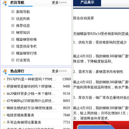
产品展示
栏目导航
更多>>>>
新闻导航
双击自动滚屏
信息列表
推荐信息
钢管知识
无锡螺旋管820x14受价格影响到货减
螺旋钢管价格
1、供给方面：受价格影响到货减少
现货供应专栏
螺旋钢管行情
截止4月18日，我的钢铁300家钢厂废
行业资讯
降后增，下降幅度较温和。
热点排行
更多>>>>
2、需求方面：废钢需求尚有韧性
T91与P91是一种材质吗？P9对…
13969
截止4月18日，我的钢铁300家钢厂废
焊接钢管是镀锌的吗？焊接钢…
9488
产能利用率延续温和增长，铁水产量
dn20镀锌管多少钱一米？镀锌…
9134
3、库存方面：钢厂库存总量绝对低
45号钢和q235焊接用什么焊丝…
8693
钢材去锈的好方法/钢管快速除…
8029
截止4月18日，我的钢铁300家钢厂废钢
天，较上周持稳；月环比增加0.1天
电线管规格重量表
7848
主，谨慎释放补库需求。
不等边角钢理论重量表
7753