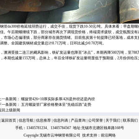
钢管dn300
价格延续弱势运行，成交不佳，现货下跌10-50元/吨。具体来看：早盘
佳。午后期螺继续下跌，部分城市再次下调现货价格，终端需求疲软，成交氛围没有
，市场心态偏谨慎，部分商家存在抛货情绪。目前焦炭第十轮提降已经落地，成本支
调整。全国建筑钢材成交量总计8.71万吨，日环比减少0.70万吨。
，澳洲受接二连三的飓风影响，铁矿发运量也降至“冰点”，本期再降500万吨，至7
，本期也减量155万吨，总体上，年后全球铁矿发运量明显低于预期值，2月份供给压
上一条新闻：
螺旋管426×10厚实际多厚/426是外径还是内径
下一条新闻：
五月螺旋管厂家价格整体呈“先稳后跌”走势
返回上级新闻
|
返回首页
|
信息导航
|
信息推荐
|
信息列表
|
产品查询
|
公司荣誉
|
关于我们
|
联系我们
手机：13405781234、13405784567 地址:无锡市北塘区钱皋路168号
Copyright 无锡市云坤钢管有限公司
技术
支持：
前沿网络