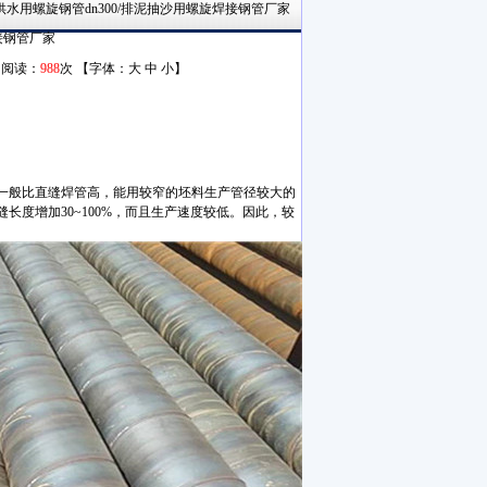
供水用螺旋钢管dn300/排泥抽沙用螺旋焊接钢管厂家
接钢管厂家
6 阅读：
988
次 【字体：
大
中
小
】
一般比直缝焊管高，能用较窄的坯料生产管径较大的
度增加30~100%，而且生产速度较低。因此，较