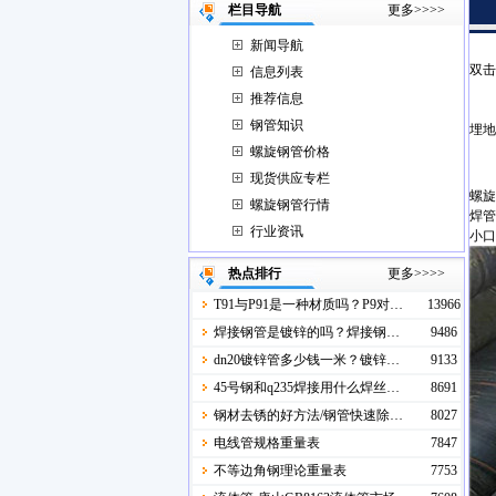
栏目导航
更多>>>>
新闻导航
双击
信息列表
推荐信息
钢管知识
埋地
螺旋钢管价格
现货供应专栏
螺旋
螺旋钢管行情
焊管
行业资讯
小口
热点排行
更多>>>>
T91与P91是一种材质吗？P9对…
13966
焊接钢管是镀锌的吗？焊接钢…
9486
dn20镀锌管多少钱一米？镀锌…
9133
45号钢和q235焊接用什么焊丝…
8691
钢材去锈的好方法/钢管快速除…
8027
电线管规格重量表
7847
不等边角钢理论重量表
7753