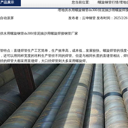
首页
产品展示
您当前位置:
/螺旋钢管行情/埋地
埋地供水用螺旋钢管dn300/排泥抽沙用螺旋焊
自动滚屏
发布者：云坤钢管 发布时间：2025/2/2
供水用螺旋钢管dn300/排泥抽沙用螺旋焊接钢管厂家
管特点：直缝焊管生产工艺简单，生产效率高，成本低，发展较快。螺旋焊管的强度
，还可以用同样宽度的坯料生产管径不同的焊管。但是与相同长度的直缝管相比，焊缝长
径的焊管大都采用直缝焊，大口径焊管则大多采用螺旋焊。